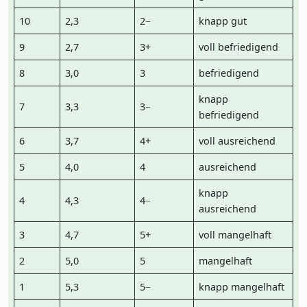
10
2,3
2−
knapp gut
9
2,7
3+
voll befriedigend
8
3,0
3
befriedigend
knapp
7
3,3
3−
befriedigend
6
3,7
4+
voll ausreichend
5
4,0
4
ausreichend
knapp
4
4,3
4−
ausreichend
3
4,7
5+
voll mangelhaft
2
5,0
5
mangelhaft
1
5,3
5−
knapp mangelhaft