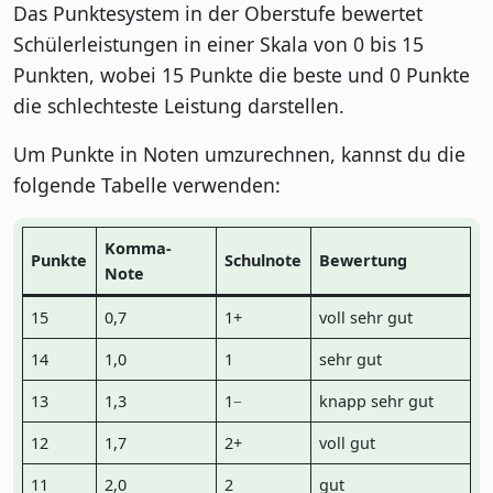
Das Punktesystem in der Oberstufe bewertet
Schülerleistungen in einer Skala von 0 bis 15
Punkten, wobei 15 Punkte die beste und 0 Punkte
die schlechteste Leistung darstellen.
Um Punkte in Noten umzurechnen, kannst du die
folgende Tabelle verwenden:
Komma-
Punkte
Schulnote
Bewertung
Note
15
0,7
1+
voll sehr gut
14
1,0
1
sehr gut
13
1,3
1−
knapp sehr gut
12
1,7
2+
voll gut
11
2,0
2
gut